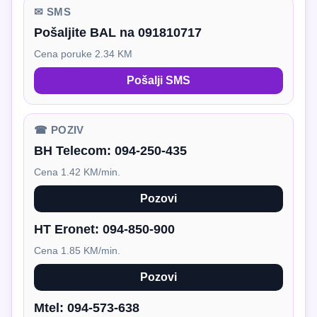
✉ SMS
Pošaljite BAL na 091810717
Cena poruke 2.34 KM
Pošalji SMS
☎ POZIV
BH Telecom:
094-250-435
Cena 1.42 KM/min.
Pozovi
HT Eronet:
094-850-900
Cena 1.85 KM/min.
Pozovi
Mtel:
094-573-638