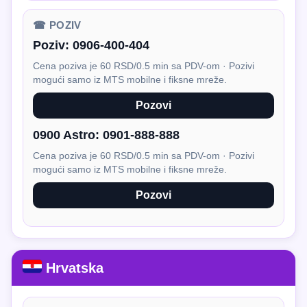
☎ POZIV
Poziv:
0906-400-404
Cena poziva je 60 RSD/0.5 min sa PDV-om · Pozivi
mogući samo iz MTS mobilne i fiksne mreže.
Pozovi
0900 Astro:
0901-888-888
Cena poziva je 60 RSD/0.5 min sa PDV-om · Pozivi
mogući samo iz MTS mobilne i fiksne mreže.
Pozovi
Hrvatska