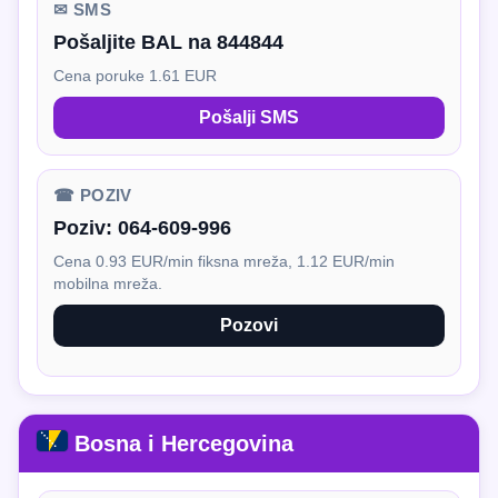
✉ SMS
Pošaljite BAL na 844844
Cena poruke 1.61 EUR
Pošalji SMS
☎ POZIV
Poziv:
064-609-996
Cena 0.93 EUR/min fiksna mreža, 1.12 EUR/min
mobilna mreža.
Pozovi
Bosna i Hercegovina