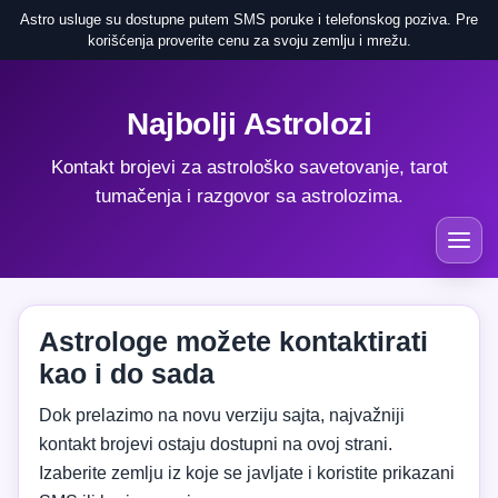
Astro usluge su dostupne putem SMS poruke i telefonskog poziva. Pre
korišćenja proverite cenu za svoju zemlju i mrežu.
Najbolji Astrolozi
Kontakt brojevi za astrološko savetovanje, tarot
tumačenja i razgovor sa astrolozima.
Astrologe možete kontaktirati
kao i do sada
Dok prelazimo na novu verziju sajta, najvažniji
kontakt brojevi ostaju dostupni na ovoj strani.
Izaberite zemlju iz koje se javljate i koristite prikazani