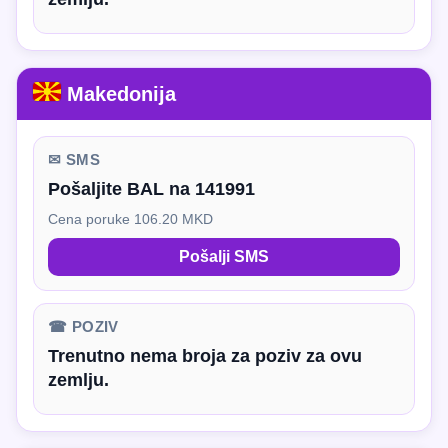
Makedonija
✉ SMS
Pošaljite BAL na 141991
Cena poruke 106.20 MKD
Pošalji SMS
☎ POZIV
Trenutno nema broja za poziv za ovu
zemlju.