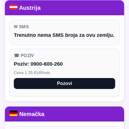
Austrija
✉ SMS
Trenutno nema SMS broja za ovu zemlju.
☎ POZIV
Poziv:
0900-600-260
Cena 1.35 EUR/min.
Pozovi
Nemačka