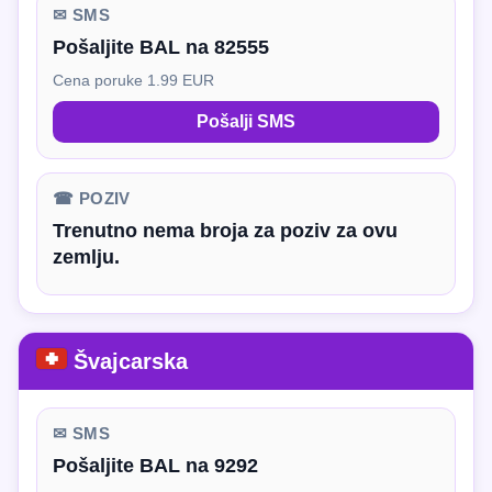
✉ SMS
Pošaljite BAL na 82555
Cena poruke 1.99 EUR
Pošalji SMS
☎ POZIV
Trenutno nema broja za poziv za ovu
zemlju.
Švajcarska
✉ SMS
Pošaljite BAL na 9292