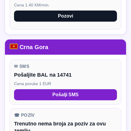
Cena 1.40 KM/min.
Pozovi
Crna Gora
✉ SMS
Pošaljite BAL na 14741
Cena poruke 1 EUR
Pošalji SMS
☎ POZIV
Trenutno nema broja za poziv za ovu
zemlju.