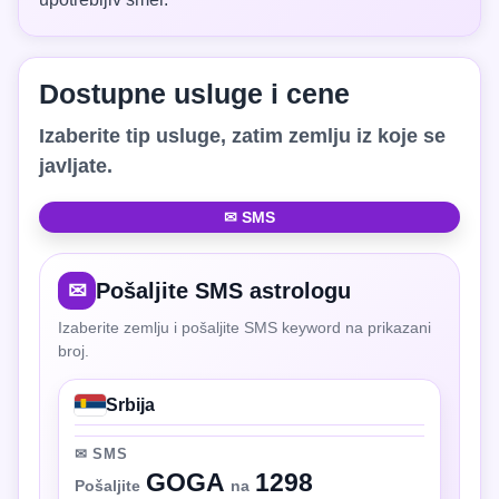
Dostupne usluge i cene
Izaberite tip usluge, zatim zemlju iz koje se
javljate.
✉ SMS
✉
Pošaljite SMS astrologu
Izaberite zemlju i pošaljite SMS keyword na prikazani
broj.
Srbija
✉ SMS
GOGA
1298
Pošaljite
na