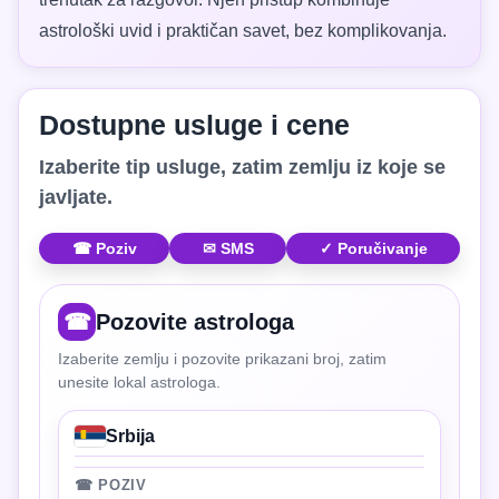
astrološki uvid i praktičan savet, bez komplikovanja.
Dostupne usluge i cene
Izaberite tip usluge, zatim zemlju iz koje se
javljate.
☎ Poziv
✉ SMS
✓ Poručivanje
☎
Pozovite astrologa
Izaberite zemlju i pozovite prikazani broj, zatim
unesite lokal astrologa.
Srbija
☎ POZIV