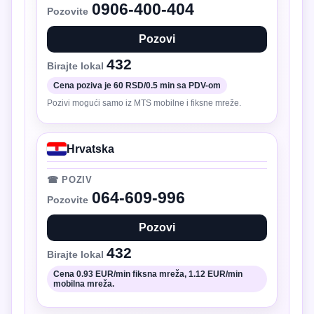
0906-400-404
Pozovite
Pozovi
432
Birajte lokal
Cena poziva je 60 RSD/0.5 min sa PDV-om
Pozivi mogući samo iz MTS mobilne i fiksne mreže.
Hrvatska
☎ POZIV
064-609-996
Pozovite
Pozovi
432
Birajte lokal
Cena 0.93 EUR/min fiksna mreža, 1.12 EUR/min
mobilna mreža.