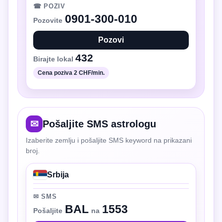
☎ POZIV
0901-300-010
Pozovite
Pozovi
432
Birajte lokal
Cena poziva 2 CHF/min.
✉
Pošaljite SMS astrologu
Izaberite zemlju i pošaljite SMS keyword na prikazani
broj.
Srbija
✉ SMS
BAL
1553
Pošaljite
na