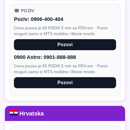
☎ POZIV
Poziv:
0906-400-404
Cena poziva je 60 RSD/0.5 min sa PDV-om · Pozivi
mogući samo iz MTS mobilne i fiksne mreže.
Pozovi
0900 Astro:
0901-888-888
Cena poziva je 60 RSD/0.5 min sa PDV-om · Pozivi
mogući samo iz MTS mobilne i fiksne mreže.
Pozovi
Hrvatska