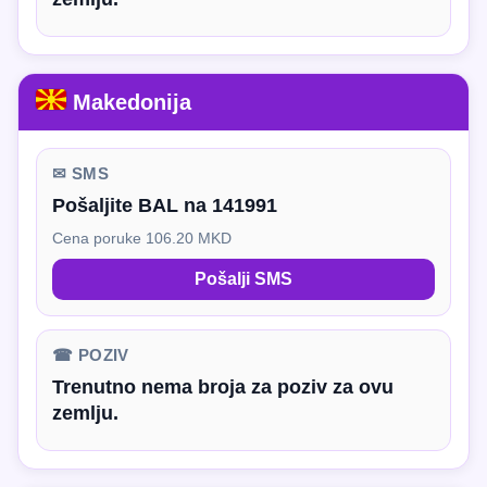
Makedonija
✉ SMS
Pošaljite BAL na 141991
Cena poruke 106.20 MKD
Pošalji SMS
☎ POZIV
Trenutno nema broja za poziv za ovu
zemlju.