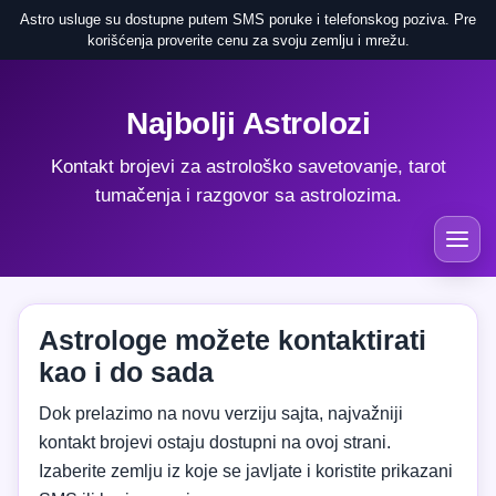
Astro usluge su dostupne putem SMS poruke i telefonskog poziva. Pre
korišćenja proverite cenu za svoju zemlju i mrežu.
Najbolji Astrolozi
Kontakt brojevi za astrološko savetovanje, tarot
tumačenja i razgovor sa astrolozima.
Astrologe možete kontaktirati
kao i do sada
Dok prelazimo na novu verziju sajta, najvažniji
kontakt brojevi ostaju dostupni na ovoj strani.
Izaberite zemlju iz koje se javljate i koristite prikazani