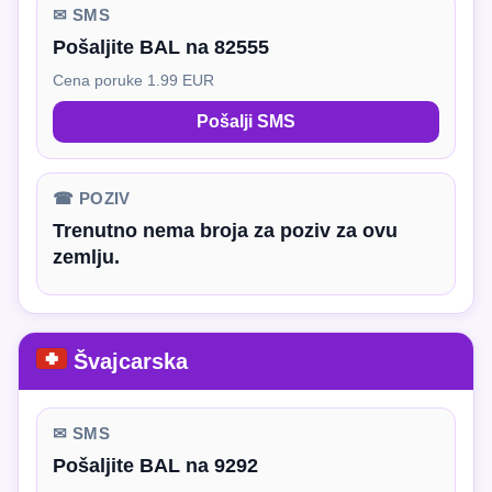
✉ SMS
Pošaljite BAL na 82555
Cena poruke 1.99 EUR
Pošalji SMS
☎ POZIV
Trenutno nema broja za poziv za ovu
zemlju.
Švajcarska
✉ SMS
Pošaljite BAL na 9292