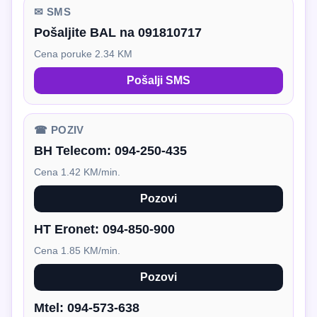
✉ SMS
Pošaljite BAL na 091810717
Cena poruke 2.34 KM
Pošalji SMS
☎ POZIV
BH Telecom:
094-250-435
Cena 1.42 KM/min.
Pozovi
HT Eronet:
094-850-900
Cena 1.85 KM/min.
Pozovi
Mtel:
094-573-638