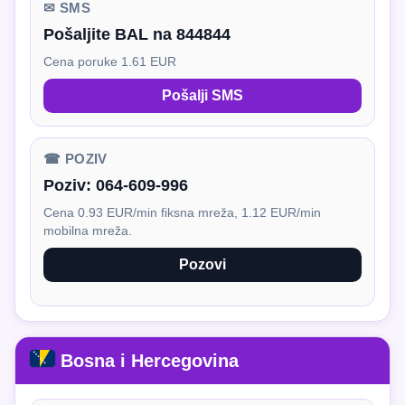
✉ SMS
Pošaljite BAL na 844844
Cena poruke 1.61 EUR
Pošalji SMS
☎ POZIV
Poziv:
064-609-996
Cena 0.93 EUR/min fiksna mreža, 1.12 EUR/min
mobilna mreža.
Pozovi
Bosna i Hercegovina