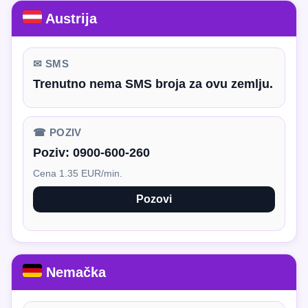
Austrija
✉ SMS
Trenutno nema SMS broja za ovu zemlju.
☎ POZIV
Poziv:
0900-600-260
Cena 1.35 EUR/min.
Pozovi
Nemačka