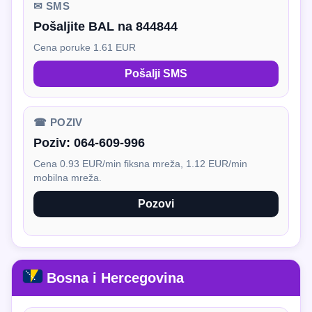
✉ SMS
Pošaljite BAL na 844844
Cena poruke 1.61 EUR
Pošalji SMS
☎ POZIV
Poziv:
064-609-996
Cena 0.93 EUR/min fiksna mreža, 1.12 EUR/min
mobilna mreža.
Pozovi
Bosna i Hercegovina