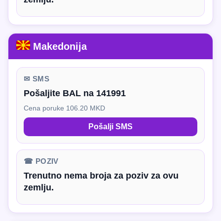
Makedonija
✉ SMS
Pošaljite BAL na 141991
Cena poruke 106.20 MKD
Pošalji SMS
☎ POZIV
Trenutno nema broja za poziv za ovu
zemlju.