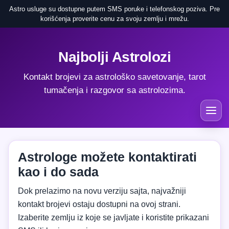
Astro usluge su dostupne putem SMS poruke i telefonskog poziva. Pre
korišćenja proverite cenu za svoju zemlju i mrežu.
Najbolji Astrolozi
Kontakt brojevi za astrološko savetovanje, tarot
tumačenja i razgovor sa astrolozima.
Astrologe možete kontaktirati
kao i do sada
Dok prelazimo na novu verziju sajta, najvažniji
kontakt brojevi ostaju dostupni na ovoj strani.
Izaberite zemlju iz koje se javljate i koristite prikazani