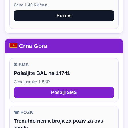
Cena 1.40 KM/min.
Pozovi
Crna Gora
✉ SMS
Pošaljite BAL na 14741
Cena poruke 1 EUR
Pošalji SMS
☎ POZIV
Trenutno nema broja za poziv za ovu
zemlju.