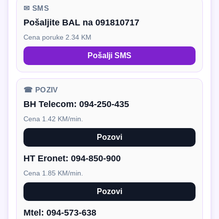
✉ SMS
Pošaljite BAL na 091810717
Cena poruke 2.34 KM
Pošalji SMS
☎ POZIV
BH Telecom:
094-250-435
Cena 1.42 KM/min.
Pozovi
HT Eronet:
094-850-900
Cena 1.85 KM/min.
Pozovi
Mtel:
094-573-638