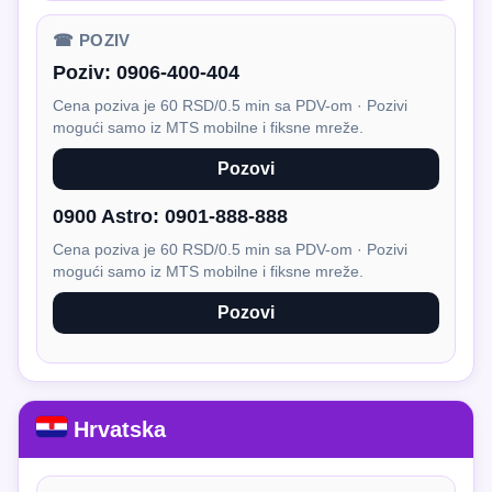
☎ POZIV
Poziv:
0906-400-404
Cena poziva je 60 RSD/0.5 min sa PDV-om · Pozivi
mogući samo iz MTS mobilne i fiksne mreže.
Pozovi
0900 Astro:
0901-888-888
Cena poziva je 60 RSD/0.5 min sa PDV-om · Pozivi
mogući samo iz MTS mobilne i fiksne mreže.
Pozovi
Hrvatska