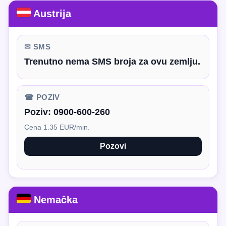
Austrija
✉ SMS
Trenutno nema SMS broja za ovu zemlju.
☎ POZIV
Poziv:
0900-600-260
Cena 1.35 EUR/min.
Pozovi
Nemačka