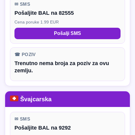
✉ SMS
Pošaljite BAL na 82555
Cena poruke 1.99 EUR
Pošalji SMS
☎ POZIV
Trenutno nema broja za poziv za ovu
zemlju.
Švajcarska
✉ SMS
Pošaljite BAL na 9292