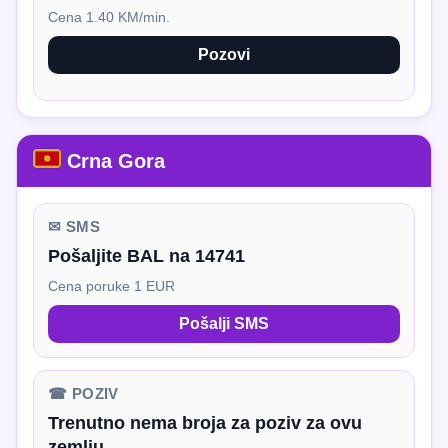
Cena 1.40 KM/min.
Pozovi
Crna Gora
✉ SMS
Pošaljite BAL na 14741
Cena poruke 1 EUR
Pošalji SMS
☎ POZIV
Trenutno nema broja za poziv za ovu
zemlju.