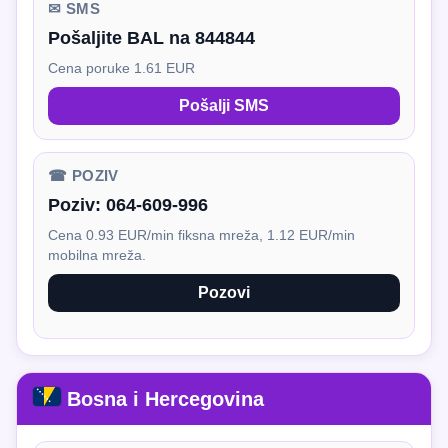
✉ SMS
Pošaljite BAL na 844844
Cena poruke 1.61 EUR
Pošalji SMS
☎ POZIV
Poziv:
064-609-996
Cena 0.93 EUR/min fiksna mreža, 1.12 EUR/min
mobilna mreža.
Pozovi
Bosna i Hercegovina