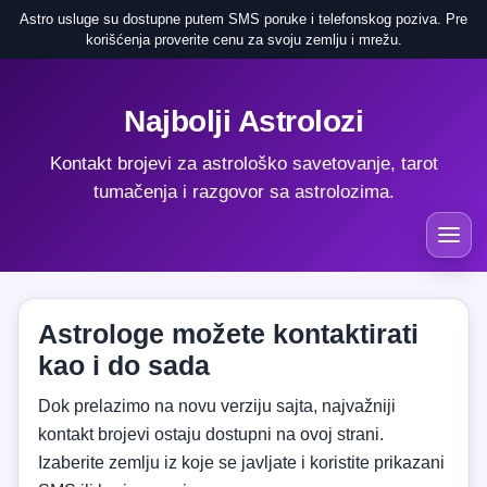
Astro usluge su dostupne putem SMS poruke i telefonskog poziva. Pre
korišćenja proverite cenu za svoju zemlju i mrežu.
Najbolji Astrolozi
Kontakt brojevi za astrološko savetovanje, tarot
tumačenja i razgovor sa astrolozima.
Astrologe možete kontaktirati
kao i do sada
Dok prelazimo na novu verziju sajta, najvažniji
kontakt brojevi ostaju dostupni na ovoj strani.
Izaberite zemlju iz koje se javljate i koristite prikazani