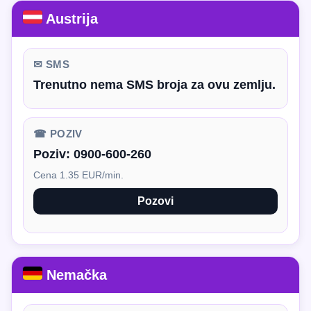
Austrija
✉ SMS
Trenutno nema SMS broja za ovu zemlju.
☎ POZIV
Poziv:
0900-600-260
Cena 1.35 EUR/min.
Pozovi
Nemačka