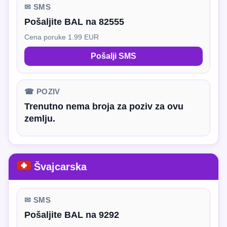
✉ SMS
Pošaljite BAL na 82555
Cena poruke 1.99 EUR
Pošalji SMS
☎ POZIV
Trenutno nema broja za poziv za ovu
zemlju.
Švajcarska
✉ SMS
Pošaljite BAL na 9292