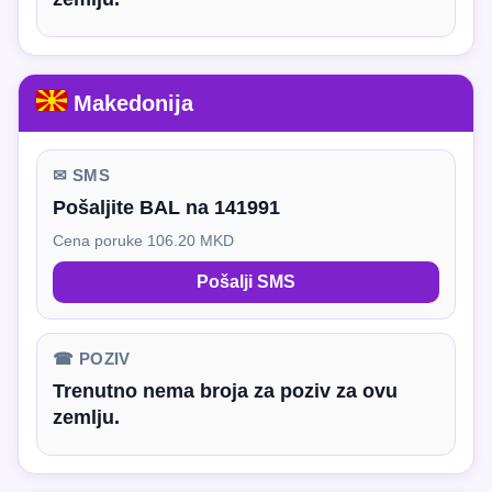
Makedonija
✉ SMS
Pošaljite BAL na 141991
Cena poruke 106.20 MKD
Pošalji SMS
☎ POZIV
Trenutno nema broja za poziv za ovu
zemlju.