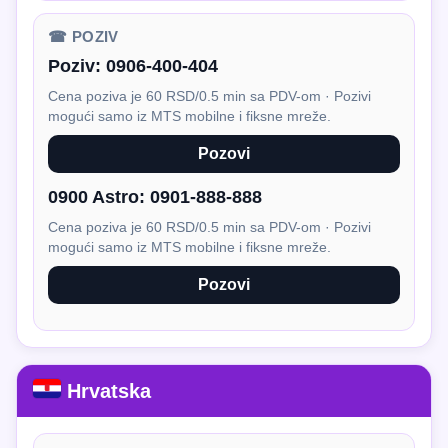
☎ POZIV
Poziv:
0906-400-404
Cena poziva je 60 RSD/0.5 min sa PDV-om · Pozivi
mogući samo iz MTS mobilne i fiksne mreže.
Pozovi
0900 Astro:
0901-888-888
Cena poziva je 60 RSD/0.5 min sa PDV-om · Pozivi
mogući samo iz MTS mobilne i fiksne mreže.
Pozovi
Hrvatska