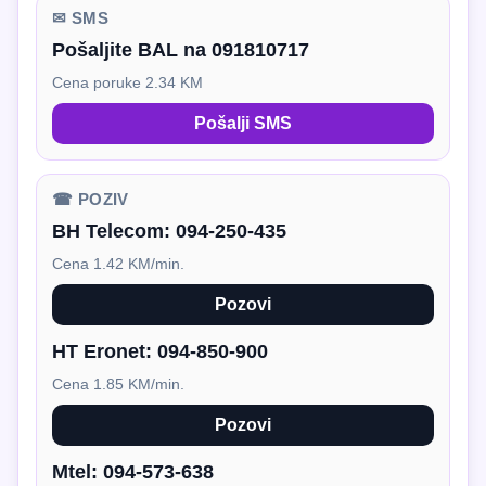
✉ SMS
Pošaljite BAL na 091810717
Cena poruke 2.34 KM
Pošalji SMS
☎ POZIV
BH Telecom:
094-250-435
Cena 1.42 KM/min.
Pozovi
HT Eronet:
094-850-900
Cena 1.85 KM/min.
Pozovi
Mtel:
094-573-638