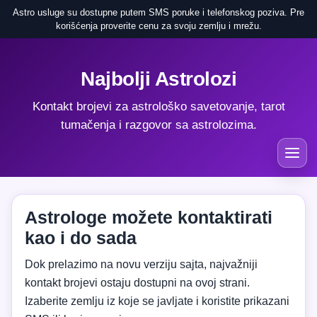
Astro usluge su dostupne putem SMS poruke i telefonskog poziva. Pre
korišćenja proverite cenu za svoju zemlju i mrežu.
Najbolji Astrolozi
Kontakt brojevi za astrološko savetovanje, tarot
tumačenja i razgovor sa astrolozima.
Astrologe možete kontaktirati
kao i do sada
Dok prelazimo na novu verziju sajta, najvažniji
kontakt brojevi ostaju dostupni na ovoj strani.
Izaberite zemlju iz koje se javljate i koristite prikazani