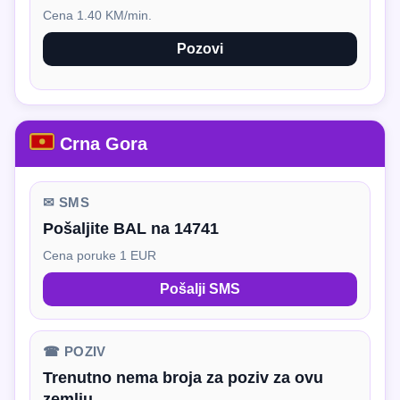
Cena 1.40 KM/min.
Pozovi
Crna Gora
✉ SMS
Pošaljite BAL na 14741
Cena poruke 1 EUR
Pošalji SMS
☎ POZIV
Trenutno nema broja za poziv za ovu
zemlju.