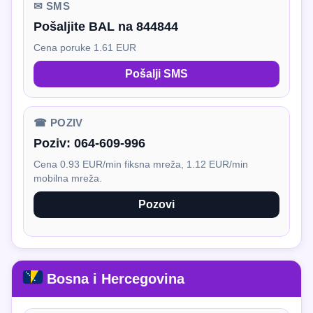
✉ SMS
Pošaljite BAL na 844844
Cena poruke 1.61 EUR
Pošalji SMS
☎ POZIV
Poziv:
064-609-996
Cena 0.93 EUR/min fiksna mreža, 1.12 EUR/min
mobilna mreža.
Pozovi
Bosna i Hercegovina