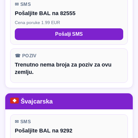
✉ SMS
Pošaljite BAL na 82555
Cena poruke 1.99 EUR
Pošalji SMS
☎ POZIV
Trenutno nema broja za poziv za ovu
zemlju.
Švajcarska
✉ SMS
Pošaljite BAL na 9292