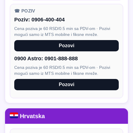
☎ POZIV
Poziv:
0906-400-404
Cena poziva je 60 RSD/0.5 min sa PDV-om · Pozivi
mogući samo iz MTS mobilne i fiksne mreže.
Pozovi
0900 Astro:
0901-888-888
Cena poziva je 60 RSD/0.5 min sa PDV-om · Pozivi
mogući samo iz MTS mobilne i fiksne mreže.
Pozovi
Hrvatska