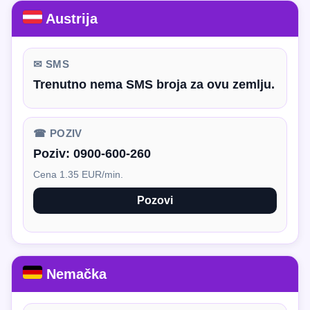
Austrija
✉ SMS
Trenutno nema SMS broja za ovu zemlju.
☎ POZIV
Poziv:
0900-600-260
Cena 1.35 EUR/min.
Pozovi
Nemačka