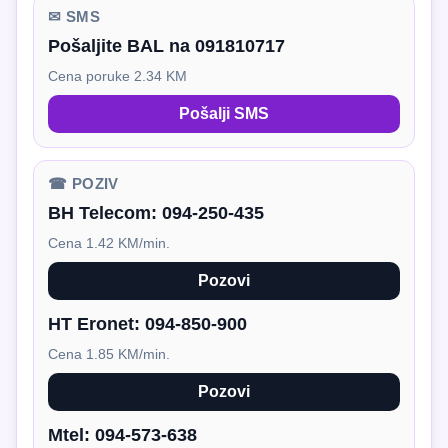
✉ SMS
Pošaljite BAL na 091810717
Cena poruke 2.34 KM
Pošalji SMS
☎ POZIV
BH Telecom:
094-250-435
Cena 1.42 KM/min.
Pozovi
HT Eronet:
094-850-900
Cena 1.85 KM/min.
Pozovi
Mtel:
094-573-638