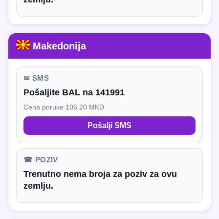
Makedonija
✉ SMS
Pošaljite BAL na 141991
Cena poruke 106.20 MKD
Pošalji SMS
☎ POZIV
Trenutno nema broja za poziv za ovu
zemlju.