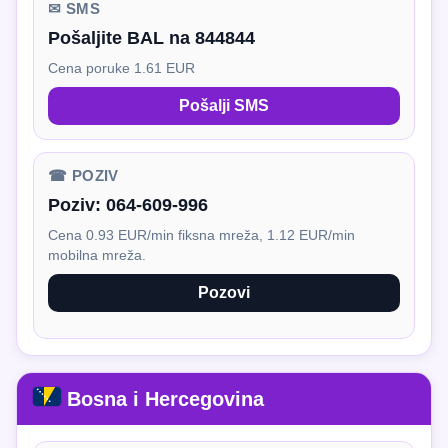
✉ SMS
Pošaljite BAL na 844844
Cena poruke 1.61 EUR
Pošalji SMS
☎ POZIV
Poziv:
064-609-996
Cena 0.93 EUR/min fiksna mreža, 1.12 EUR/min
mobilna mreža.
Pozovi
Bosna i Hercegovina