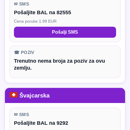
✉ SMS
Pošaljite BAL na 82555
Cena poruke 1.99 EUR
Pošalji SMS
☎ POZIV
Trenutno nema broja za poziv za ovu
zemlju.
Švajcarska
✉ SMS
Pošaljite BAL na 9292