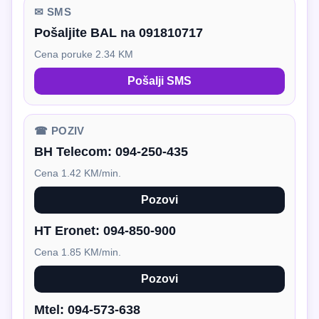
✉ SMS
Pošaljite BAL na 091810717
Cena poruke 2.34 KM
Pošalji SMS
☎ POZIV
BH Telecom:
094-250-435
Cena 1.42 KM/min.
Pozovi
HT Eronet:
094-850-900
Cena 1.85 KM/min.
Pozovi
Mtel:
094-573-638