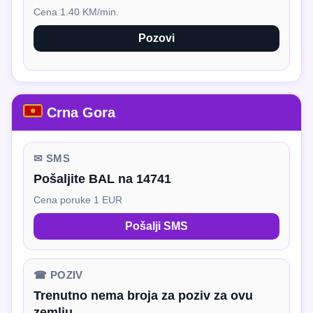
Cena 1.40 KM/min.
Pozovi
Crna Gora
✉ SMS
Pošaljite BAL na 14741
Cena poruke 1 EUR
Pošalji SMS
☎ POZIV
Trenutno nema broja za poziv za ovu
zemlju.