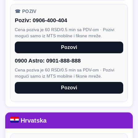
☎ POZIV
Poziv:
0906-400-404
Cena poziva je 60 RSD/0.5 min sa PDV-om · Pozivi
mogući samo iz MTS mobilne i fiksne mreže.
Pozovi
0900 Astro:
0901-888-888
Cena poziva je 60 RSD/0.5 min sa PDV-om · Pozivi
mogući samo iz MTS mobilne i fiksne mreže.
Pozovi
Hrvatska