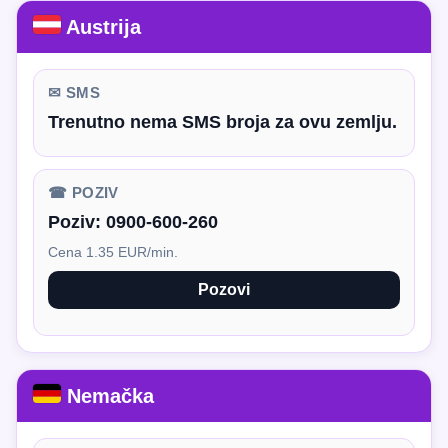
Austrija
✉ SMS
Trenutno nema SMS broja za ovu zemlju.
☎ POZIV
Poziv:
0900-600-260
Cena 1.35 EUR/min.
Pozovi
Nemačka