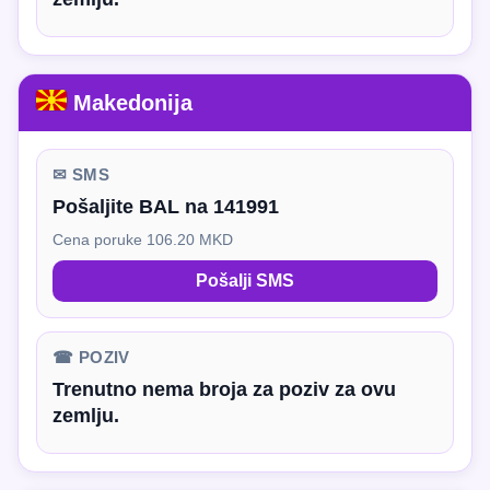
Makedonija
✉ SMS
Pošaljite BAL na 141991
Cena poruke 106.20 MKD
Pošalji SMS
☎ POZIV
Trenutno nema broja za poziv za ovu
zemlju.