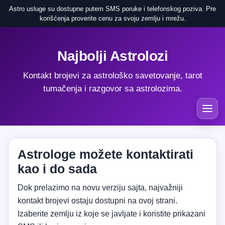
Astro usluge su dostupne putem SMS poruke i telefonskog poziva. Pre
korišćenja proverite cenu za svoju zemlju i mrežu.
Najbolji Astrolozi
Kontakt brojevi za astrološko savetovanje, tarot
tumačenja i razgovor sa astrolozima.
Astrologe možete kontaktirati
kao i do sada
Dok prelazimo na novu verziju sajta, najvažniji
kontakt brojevi ostaju dostupni na ovoj strani.
Izaberite zemlju iz koje se javljate i koristite prikazani